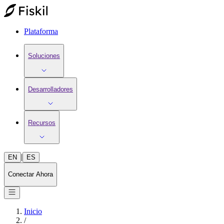
Plataforma
Soluciones
Desarrolladores
Recursos
|
EN
ES
Conectar Ahora
Inicio
/