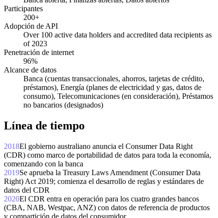
Participantes
200+
Adopción de API
Over 100 active data holders and accredited data recipients as
of 2023
Penetración de internet
96%
Alcance de datos
Banca (cuentas transaccionales, ahorros, tarjetas de crédito,
préstamos), Energía (planes de electricidad y gas, datos de
consumo), Telecomunicaciones (en consideración), Préstamos
no bancarios (designados)
Línea de tiempo
2018
El gobierno australiano anuncia el Consumer Data Right
(CDR) como marco de portabilidad de datos para toda la economía,
comenzando con la banca
2019
Se aprueba la Treasury Laws Amendment (Consumer Data
Right) Act 2019; comienza el desarrollo de reglas y estándares de
datos del CDR
2020
El CDR entra en operación para los cuatro grandes bancos
(CBA, NAB, Westpac, ANZ) con datos de referencia de productos
y compartición de datos del consumidor