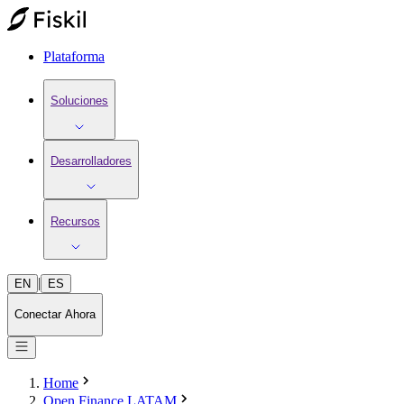
Plataforma
Soluciones
Desarrolladores
Recursos
|
EN
ES
Conectar Ahora
Home
Open Finance LATAM