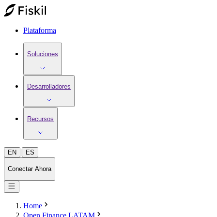
Plataforma
Soluciones
Desarrolladores
Recursos
|
EN
ES
Conectar Ahora
Home
Open Finance LATAM