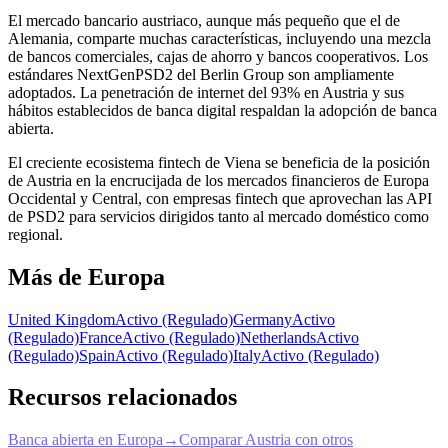
El mercado bancario austriaco, aunque más pequeño que el de
Alemania, comparte muchas características, incluyendo una mezcla
de bancos comerciales, cajas de ahorro y bancos cooperativos. Los
estándares NextGenPSD2 del Berlin Group son ampliamente
adoptados. La penetración de internet del 93% en Austria y sus
hábitos establecidos de banca digital respaldan la adopción de banca
abierta.
El creciente ecosistema fintech de Viena se beneficia de la posición
de Austria en la encrucijada de los mercados financieros de Europa
Occidental y Central, con empresas fintech que aprovechan las API
de PSD2 para servicios dirigidos tanto al mercado doméstico como
regional.
Más de Europa
United Kingdom
Activo (Regulado)
Germany
Activo
(Regulado)
France
Activo (Regulado)
Netherlands
Activo
(Regulado)
Spain
Activo (Regulado)
Italy
Activo (Regulado)
Recursos relacionados
Banca abierta en Europa
→
Comparar Austria con otros