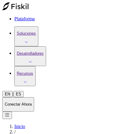
Plataforma
Soluciones
Desarrolladores
Recursos
|
EN
ES
Conectar Ahora
Inicio
/