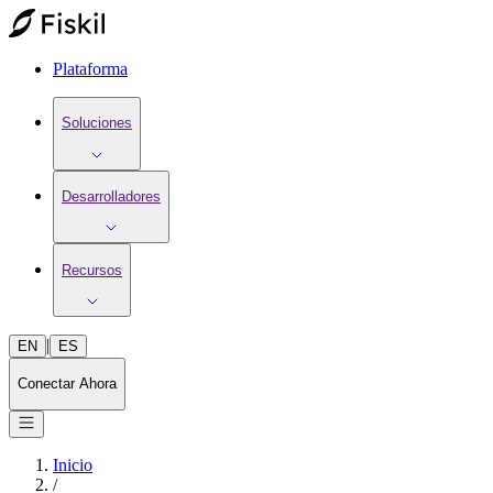
Plataforma
Soluciones
Desarrolladores
Recursos
|
EN
ES
Conectar Ahora
Inicio
/