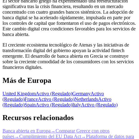
El sector bancario griego ha experimentado una reestructuración
significativa tras la crisis financiera, resultando en un mercado
concentrado con cuatro grandes bancos sistémicos. La adopción de
banca digital se ha acelerado rápidamente, impulsada en parte por
los controles de capital que fomentaron el uso de pagos electrónicos.
Este cambio digital crea condiciones favorables para los servicios de
banca abierta.
El creciente ecosistema tecnológico de Atenas y las iniciativas de
transformación digital del gobierno apoyan la actividad fintech
emergente. El desarrollo de banca abierta en Grecia se construye
sobre la creciente comodidad de los consumidores con los servicios
financieros digitales.
Más de Europa
United Kingdom
Activo (Regulado)
Germany
Activo
(Regulado)
France
Activo (Regulado)
Netherlands
Activo
(Regulado)
Spain
Activo (Regulado)
Italy
Activo (Regulado)
Recursos relacionados
Banca abierta en Europa
→
Comparar Greece con otros
países
→
Cumplimiento del EU Data Act
→
Plataforma de datos para