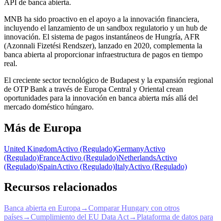
API de banca abierta.
MNB ha sido proactivo en el apoyo a la innovación financiera,
incluyendo el lanzamiento de un sandbox regulatorio y un hub de
innovación. El sistema de pagos instantáneos de Hungría, AFR
(Azonnali Fizetési Rendszer), lanzado en 2020, complementa la
banca abierta al proporcionar infraestructura de pagos en tiempo
real.
El creciente sector tecnológico de Budapest y la expansión regional
de OTP Bank a través de Europa Central y Oriental crean
oportunidades para la innovación en banca abierta más allá del
mercado doméstico húngaro.
Más de Europa
United Kingdom
Activo (Regulado)
Germany
Activo
(Regulado)
France
Activo (Regulado)
Netherlands
Activo
(Regulado)
Spain
Activo (Regulado)
Italy
Activo (Regulado)
Recursos relacionados
Banca abierta en Europa
→
Comparar Hungary con otros
países
→
Cumplimiento del EU Data Act
→
Plataforma de datos para