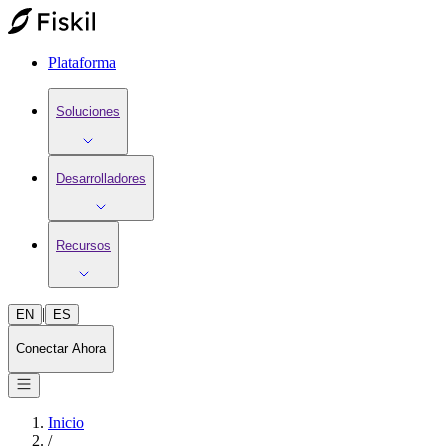
Plataforma
Soluciones
Desarrolladores
Recursos
|
EN
ES
Conectar Ahora
Inicio
/