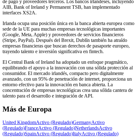
de pago y proveedores terceros. Los bancos irlandeses, incluyendo
AIB, Bank of Ireland y Permanent TSB, han implementado
interfaces XS2A.
Irlanda ocupa una posición única en la banca abierta europea como
sede de la UE para muchas empresas tecnológicas importantes
(Google, Meta, Apple) y proveedores de servicios financieros
(Stripe, PayPal). Después del Brexit, Dublín también ha atraído
empresas financieras que buscan derechos de pasaporte europeo,
trayendo talento e inversión significativa en fintech.
El Central Bank of Ireland ha adoptado un enfoque pragmático,
equilibrando el apoyo a la innovación con una sólida protección al
consumidor. El mercado irlandés, compacto pero digitalmente
avanzado, con un 95% de penetración de internet, proporciona un
entorno efectivo para la innovación en banca abierta. La
concentración de empresas tecnológicas crea una sólida cantera de
talento para el desarrollo e integración de API.
Más de Europa
United Kingdom
Activo (Regulado)
Germany
Activo
(Regulado)
France
Activo (Regulado)
Netherlands
Activo
(Regulado)
Spain
Activo (Regulado)
Italy
Activo (Regulado)