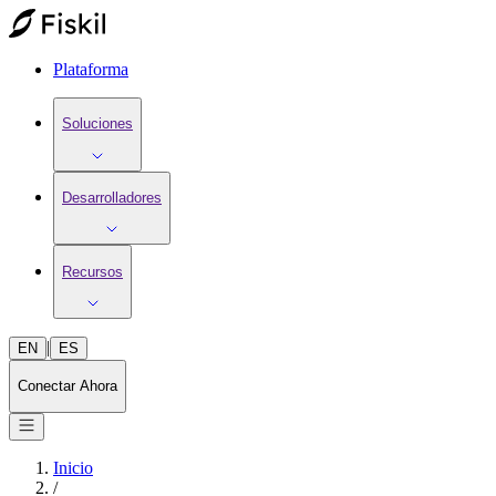
Plataforma
Soluciones
Desarrolladores
Recursos
|
EN
ES
Conectar Ahora
Inicio
/