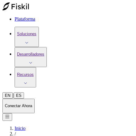
Plataforma
Soluciones
Desarrolladores
Recursos
|
EN
ES
Conectar Ahora
Inicio
/