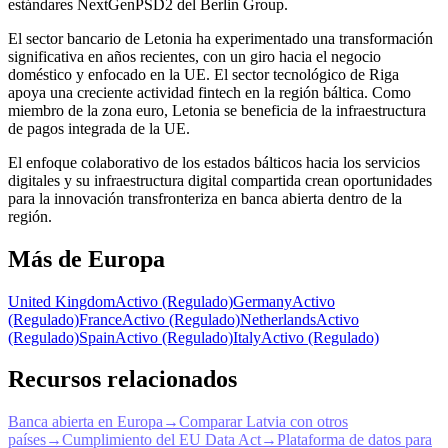
estándares NextGenPSD2 del Berlin Group.
El sector bancario de Letonia ha experimentado una transformación
significativa en años recientes, con un giro hacia el negocio
doméstico y enfocado en la UE. El sector tecnológico de Riga
apoya una creciente actividad fintech en la región báltica. Como
miembro de la zona euro, Letonia se beneficia de la infraestructura
de pagos integrada de la UE.
El enfoque colaborativo de los estados bálticos hacia los servicios
digitales y su infraestructura digital compartida crean oportunidades
para la innovación transfronteriza en banca abierta dentro de la
región.
Más de Europa
United Kingdom
Activo (Regulado)
Germany
Activo
(Regulado)
France
Activo (Regulado)
Netherlands
Activo
(Regulado)
Spain
Activo (Regulado)
Italy
Activo (Regulado)
Recursos relacionados
Banca abierta en Europa
→
Comparar Latvia con otros
países
→
Cumplimiento del EU Data Act
→
Plataforma de datos para