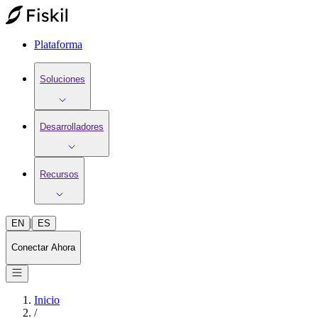
Plataforma
Soluciones
Desarrolladores
Recursos
|
EN
ES
Conectar Ahora
Inicio
/