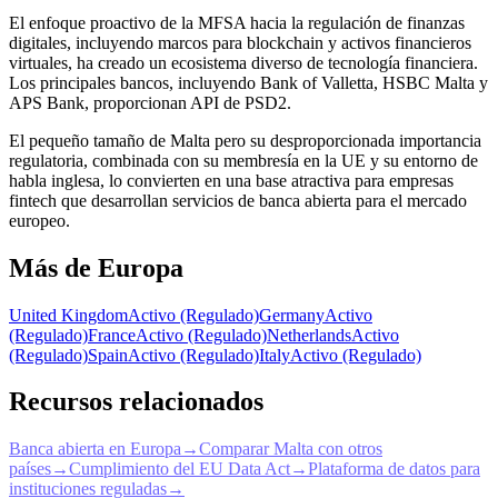
El enfoque proactivo de la MFSA hacia la regulación de finanzas
digitales, incluyendo marcos para blockchain y activos financieros
virtuales, ha creado un ecosistema diverso de tecnología financiera.
Los principales bancos, incluyendo Bank of Valletta, HSBC Malta y
APS Bank, proporcionan API de PSD2.
El pequeño tamaño de Malta pero su desproporcionada importancia
regulatoria, combinada con su membresía en la UE y su entorno de
habla inglesa, lo convierten en una base atractiva para empresas
fintech que desarrollan servicios de banca abierta para el mercado
europeo.
Más de Europa
United Kingdom
Activo (Regulado)
Germany
Activo
(Regulado)
France
Activo (Regulado)
Netherlands
Activo
(Regulado)
Spain
Activo (Regulado)
Italy
Activo (Regulado)
Recursos relacionados
Banca abierta en Europa
→
Comparar Malta con otros
países
→
Cumplimiento del EU Data Act
→
Plataforma de datos para
instituciones reguladas
→