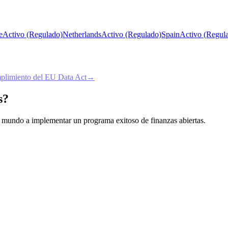
e
Activo (Regulado)
Netherlands
Activo (Regulado)
Spain
Activo (Regul
limiento del EU Data Act
→
s?
 el mundo a implementar un programa exitoso de finanzas abiertas.