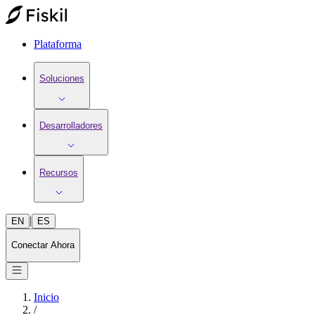
Plataforma
Soluciones
Desarrolladores
Recursos
|
EN
ES
Conectar Ahora
Inicio
/