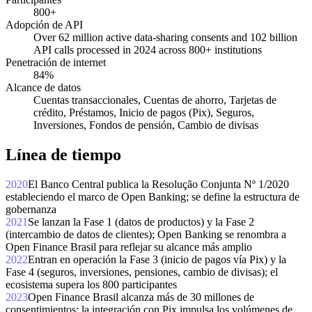
800+
Adopción de API
Over 62 million active data-sharing consents and 102 billion
API calls processed in 2024 across 800+ institutions
Penetración de internet
84%
Alcance de datos
Cuentas transaccionales, Cuentas de ahorro, Tarjetas de
crédito, Préstamos, Inicio de pagos (Pix), Seguros,
Inversiones, Fondos de pensión, Cambio de divisas
Línea de tiempo
2020
El Banco Central publica la Resolução Conjunta Nº 1/2020
estableciendo el marco de Open Banking; se define la estructura de
gobernanza
2021
Se lanzan la Fase 1 (datos de productos) y la Fase 2
(intercambio de datos de clientes); Open Banking se renombra a
Open Finance Brasil para reflejar su alcance más amplio
2022
Entran en operación la Fase 3 (inicio de pagos vía Pix) y la
Fase 4 (seguros, inversiones, pensiones, cambio de divisas); el
ecosistema supera los 800 participantes
2023
Open Finance Brasil alcanza más de 30 millones de
consentimientos; la integración con Pix impulsa los volúmenes de