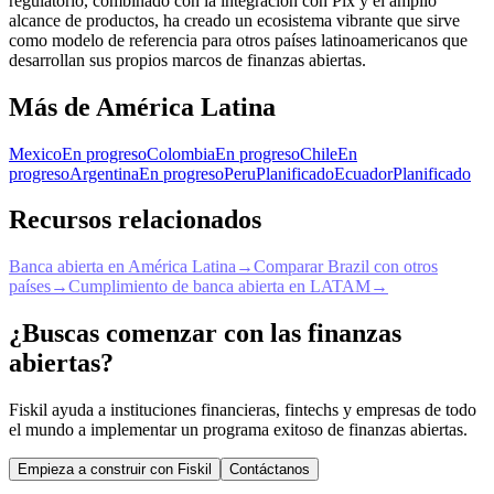
regulatorio, combinado con la integración con Pix y el amplio
alcance de productos, ha creado un ecosistema vibrante que sirve
como modelo de referencia para otros países latinoamericanos que
desarrollan sus propios marcos de finanzas abiertas.
Más de América Latina
Mexico
En progreso
Colombia
En progreso
Chile
En
progreso
Argentina
En progreso
Peru
Planificado
Ecuador
Planificado
Recursos relacionados
Banca abierta en América Latina
→
Comparar Brazil con otros
países
→
Cumplimiento de banca abierta en LATAM
→
¿Buscas comenzar con las finanzas
abiertas?
Fiskil ayuda a instituciones financieras, fintechs y empresas de todo
el mundo a implementar un programa exitoso de finanzas abiertas.
Empieza a construir con Fiskil
Contáctanos