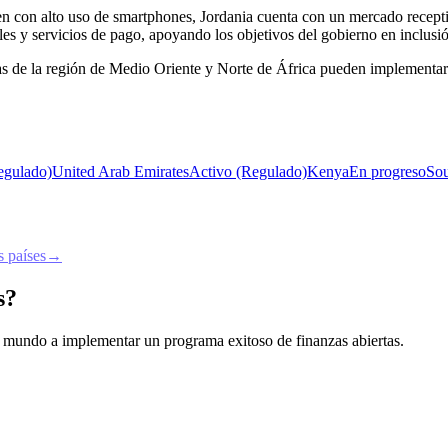
n con alto uso de smartphones, Jordania cuenta con un mercado receptiv
ales y servicios de pago, apoyando los objetivos del gobierno en inclus
 de la región de Medio Oriente y Norte de África pueden implementar e
egulado)
United Arab Emirates
Activo (Regulado)
Kenya
En progreso
Sou
 países
→
s?
 el mundo a implementar un programa exitoso de finanzas abiertas.