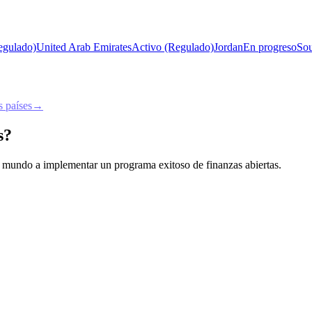
egulado)
United Arab Emirates
Activo (Regulado)
Jordan
En progreso
Sou
 países
→
s?
 el mundo a implementar un programa exitoso de finanzas abiertas.