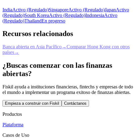
India
Activo (Regulado)
Singapore
Activo (Regulado)
Japan
Activo
(Regulado)
South Korea
Activo (Regulado)
Indonesia
Activo
(Regulado)
Thailand
En progreso
Recursos relacionados
Banca abierta en Asia Pacífico
→
Comparar Hong Kong con otros
países
→
¿Buscas comenzar con las finanzas
abiertas?
Fiskil ayuda a instituciones financieras, fintechs y empresas de todo
el mundo a implementar un programa exitoso de finanzas abiertas.
Empieza a construir con Fiskil
Contáctanos
Productos
Plataforma
Casos de Uso