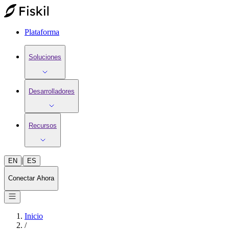
Plataforma
Soluciones
Desarrolladores
Recursos
|
EN
ES
Conectar Ahora
Inicio
/