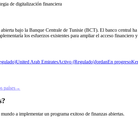
gia de digitalización financiera
a abierta bajo la Banque Centrale de Tunisie (BCT). El banco central ha
mplementaría los esfuerzos existentes para ampliar el acceso financiero y
egulado)
United Arab Emirates
Activo (Regulado)
Jordan
En progreso
Ke
s países
→
s?
 el mundo a implementar un programa exitoso de finanzas abiertas.