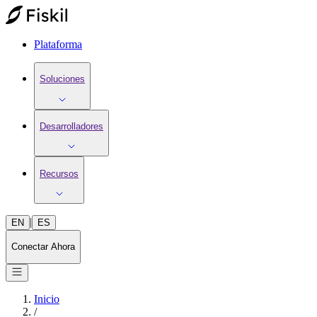
Plataforma
Soluciones
Desarrolladores
Recursos
|
EN
ES
Conectar Ahora
Inicio
/